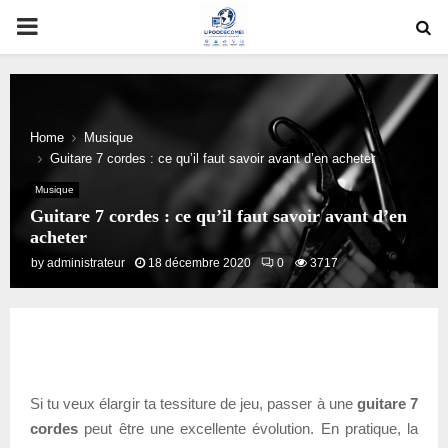
PRIMARY
MENU
Home
Musique
Guitare 7 cordes : ce qu’il faut savoir avant d’en acheter
Musique
Guitare 7 cordes : ce qu’il faut savoir avant d’en
acheter
by
administrateur
18 décembre 2020
0
3717
Si tu veux élargir ta tessiture de jeu, passer à une
guitare 7
cordes
peut être une excellente évolution. En pratique, la