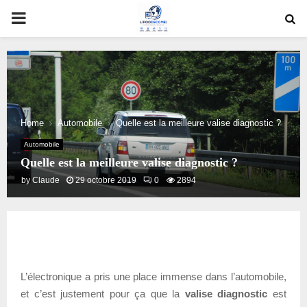
PRIMARY
MENU
Home
Automobile
Quelle est la meilleure valise diagnostic ?
Automobile
Quelle est la meilleure valise diagnostic ?
by
Claude
29 octobre 2019
0
2894
L’électronique a pris une place immense dans l’automobile,
et c’est justement pour ça que la
valise diagnostic
est